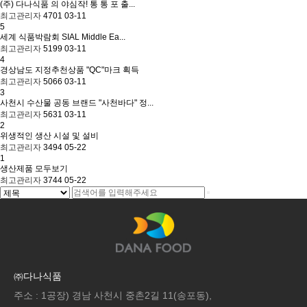
(주) 다나식품 의 야심작! 통 통 포 출...
최고관리자
4701
03-11
5
세계 식품박람회 SIAL Middle Ea...
최고관리자
5199
03-11
4
경상남도 지정추천상품 "QC"마크 획득
최고관리자
5066
03-11
3
사천시 수산물 공동 브랜드 "사천바다" 정...
최고관리자
5631
03-11
2
위생적인 생산 시설 및 설비
최고관리자
3494
05-22
1
생산제품 모두보기
최고관리자
3744
05-22
㈜다나식품
주소 : 1공장) 경남 사천시 중촌2길 11(송포동),