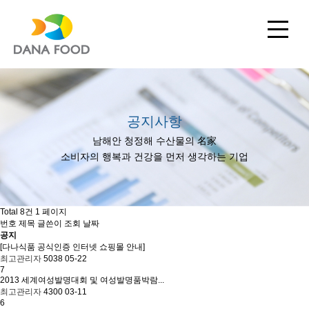
공지사항
남해안 청정해 수산물의 名家
소비자의 행복과 건강을 먼저 생각하는 기업
Total 8건
1 페이지
번호
제목
글쓴이
조회
날짜
공지
[다나식품 공식인증 인터넷 쇼핑몰 안내]
최고관리자
5038
05-22
7
2013 세계여성발명대회 및 여성발명품박람...
최고관리자
4300
03-11
6